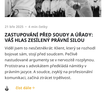
21 bře 2025
4 min četby
ZASTUPOVÁNÍ PŘED SOUDY A ÚŘADY:
VÁŠ HLAS ZESÍLENÝ PRÁVNÍ SILOU
Viděl jsem to nesčetněkrát: Klient, který se rozhodl
bojovat sám, stojí před soudcem. Pečlivě
nastudované argumenty se v nervozitě rozplynou.
Protistrana s advokátem předkládá námitky v
právním jazyce. A soudce, zvyklý na profesionální
komunikaci, začíná ztrácet trpělivost.
číst dále