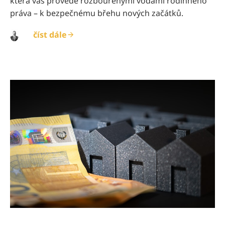
která vás provede rozbouřenými vodami rodinného
práva – k bezpečnému břehu nových začátků.
číst dále