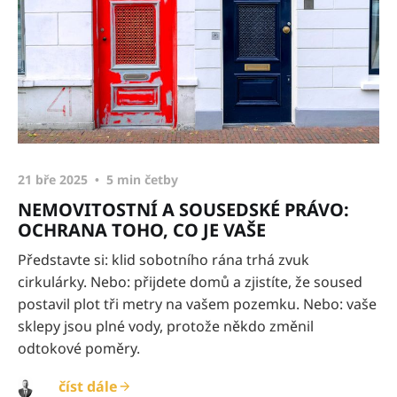
21 bře 2025
5 min četby
NEMOVITOSTNÍ A SOUSEDSKÉ PRÁVO:
OCHRANA TOHO, CO JE VAŠE
Představte si: klid sobotního rána trhá zvuk
cirkulárky. Nebo: přijdete domů a zjistíte, že soused
postavil plot tři metry na vašem pozemku. Nebo: vaše
sklepy jsou plné vody, protože někdo změnil
odtokové poměry.
číst dále