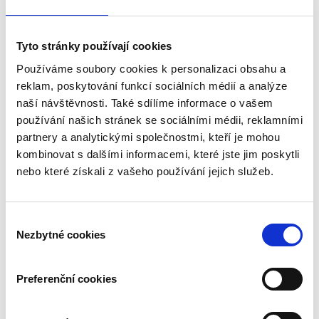
Tyto stránky používají cookies
Používáme soubory cookies k personalizaci obsahu a
reklam, poskytování funkcí sociálních médií a analýze
19 bře 2025
5 min read
naší návštěvnosti. Také sdílíme informace o vašem
ÚZEMNÍ PLÁNOVÁNÍ: OBRANA VAŠEHO
používání našich stránek se sociálními médii, reklamními
POZEMKU PROTI ZNEHODNOCENÍ
partnery a analytickými společnostmi, kteří je mohou
Stačí jediná změna územního plánu – a vaše vysněná
kombinovat s dalšími informacemi, které jste jim poskytli
stavební parcela se může přes noc změnit v bezcenný
nebo které získali z vašeho používání jejich služeb.
kus země, kde nikdy nepostavíte ani kůlnu.
read more
Consent
Nezbytné cookies
Selection
Preferenční cookies