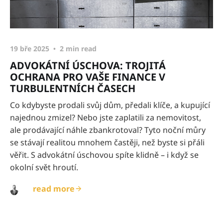
19 bře 2025
2 min read
ADVOKÁTNÍ ÚSCHOVA: TROJITÁ
OCHRANA PRO VAŠE FINANCE V
TURBULENTNÍCH ČASECH
Co kdybyste prodali svůj dům, předali klíče, a kupující
najednou zmizel? Nebo jste zaplatili za nemovitost,
ale prodávající náhle zbankrotoval? Tyto noční můry
se stávají realitou mnohem častěji, než byste si přáli
věřit. S advokátní úschovou spíte klidně – i když se
okolní svět hroutí.
read more