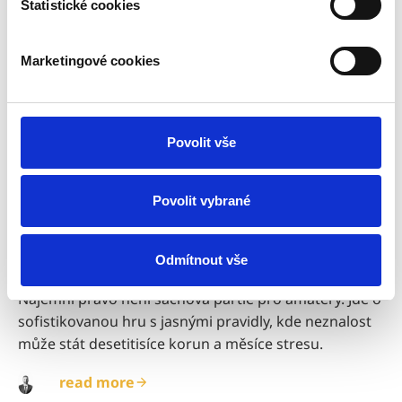
Statistické cookies
Marketingové cookies
Povolit vše
Povolit vybrané
19 bře 2025
4 min read
NÁJEMNÍ VZTAHY: OCHRANA VAŠICH
Odmítnout vše
PRÁV JAKO PRONAJÍMATELE I NÁJEMCE
Nájemní právo není šachová partie pro amatéry. Jde o
sofistikovanou hru s jasnými pravidly, kde neznalost
může stát desetitisíce korun a měsíce stresu.
read more