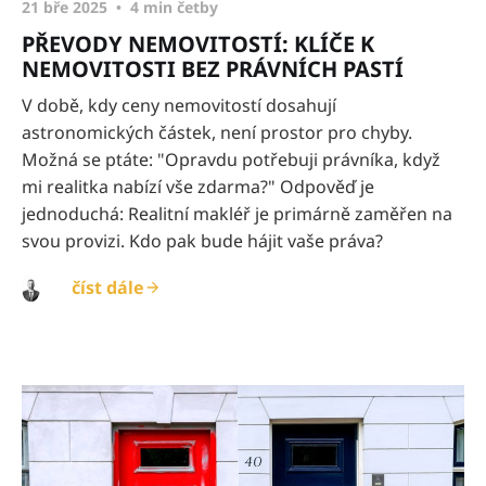
21 bře 2025
4 min četby
PŘEVODY NEMOVITOSTÍ: KLÍČE K
NEMOVITOSTI BEZ PRÁVNÍCH PASTÍ
V době, kdy ceny nemovitostí dosahují
astronomických částek, není prostor pro chyby.
Možná se ptáte: "Opravdu potřebuji právníka, když
mi realitka nabízí vše zdarma?" Odpověď je
jednoduchá: Realitní makléř je primárně zaměřen na
svou provizi. Kdo pak bude hájit vaše práva?
číst dále