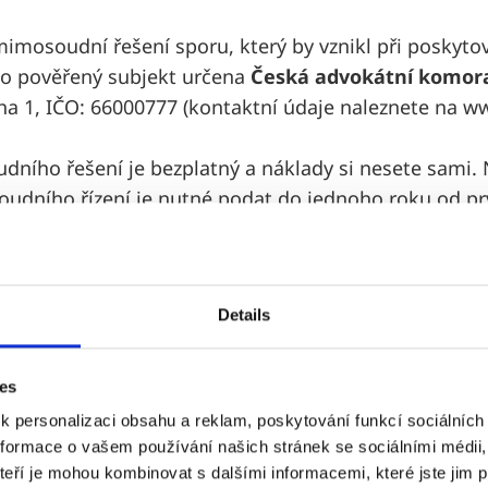
imosoudní řešení sporu, který by vznikl při poskytov
ako pověřený subjekt určena
Česká advokátní komor
ha 1, IČO: 66000777 (kontaktní údaje naleznete na ww
ního řešení je bezplatný a náklady si nesete sami.
udního řízení je nutné podat do jednoho roku od pr
 předmětem sporu. Podrobnější informace naleznete
é advokátní komory.
Details
TI UPLATNĚNÍ PRÁV Z VADNÉHO PLN
něno, každý klient, který vystupuje jako spotřebitel, 
ies
podle zákona č. 634/1992 Sb., o ochraně spotřebitele
 personalizaci obsahu a reklam, poskytování funkcí sociálních 
pisů. Tento zákon zahrnuje i důležité informace o upl
nformace o vašem používání našich stránek se sociálními médii,
stran poskytnutých Služeb.
eří je mohou kombinovat s dalšími informacemi, které jste jim po