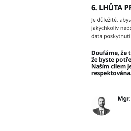
6. LHŮTA 
Je důležité, aby
jakýchkoliv ned
data poskytnutí
Doufáme, že t
že byste potře
Naším cílem je
respektována
Mgr.