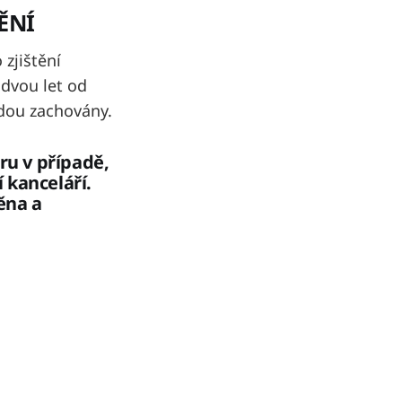
ĚNÍ
 zjištění
 dvou let od
udou zachovány.
u v případě,
í kanceláří.
ěna a