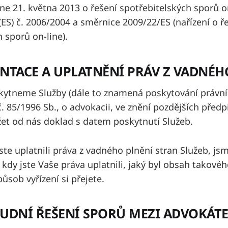
ne 21. května 2013 o řešení spotřebitelských sporů o
(ES) č. 2006/2004 a směrnice 2009/22/ES (nařízení o ř
 sporů on-line).
NTACE A UPLATNĚNÍ PRÁV Z VADNÉH
ytneme Služby (dále to znamená poskytování právní
 85/1996 Sb., o advokacii, ve znění pozdějších předpi
et od nás doklad s datem poskytnutí Služeb.
yste uplatnili práva z vadného plnění stran Služeb, j
 kdy jste Vaše práva uplatnili, jaký byl obsah takové
působ vyřízení si přejete.
UDNÍ ŘEŠENÍ SPORŮ MEZI ADVOKÁT