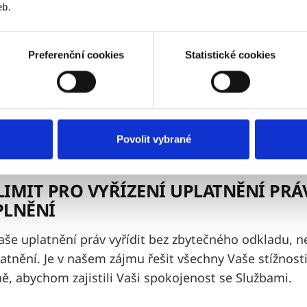
eb.
 klient pocit, že poskytnuté Služby nebyly adekvátn
statky, máte právo uplatnit svá práva z vadného pln
Preferenční cookies
Statistické cookies
dvokát na Vaši žádost vystavil písemný doklad o posk
ejího poskytnutí. V případě uplatnění práv z vadnéh
sí poskytnout písemné potvrzení, které obsahuje da
plnění, podrobný popis vad a Vámi preferovaný způso
Povolit vybrané
 práv.
 LIMIT PRO VYŘÍZENÍ UPLATNĚNÍ PRÁ
PLNĚNÍ
še uplatnění práv vyřídit bez zbytečného odkladu, n
latnění. Je v našem zájmu řešit všechny Vaše stížnost
ně, abychom zajistili Vaši spokojenost se Službami.