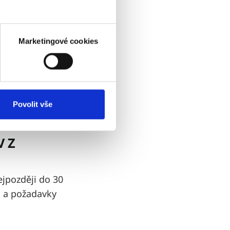
í nebo
ění. K tomu je
Marketingové cookies
ytnutí Služby s
o plnění Vám
tum uplatnění
b vyřízení
Povolit vše
V Z
ejpozději do 30
i a požadavky