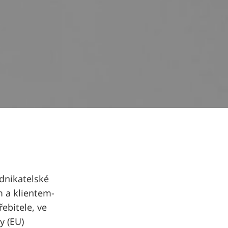
odnikatelské
 a klientem-
ebitele, ve
y (EU)