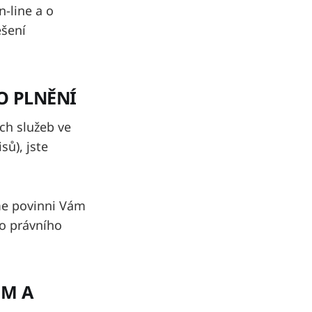
n-line a o
ešení
O PLNĚNÍ
ch služeb ve
sů), jste
sme povinni Vám
ho právního
EM A