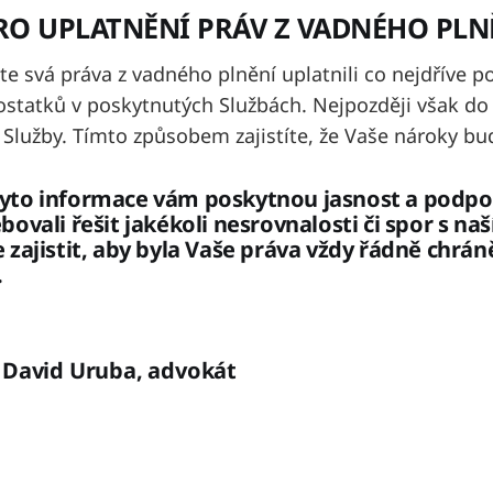
PRO UPLATNĚNÍ PRÁV Z VADNÉHO PLN
ste svá práva z vadného plnění uplatnili co nejdříve po
ostatků v poskytnutých Službách. Nejpozději však do
 Služby. Tímto způsobem zajistíte, že Vaše nároky b
yto informace vám poskytnou jasnost a podpor
bovali řešit jakékoli nesrovnalosti či spor s naš
 zajistit, aby byla Vaše práva vždy řádně chrán
.
 David Uruba, advokát