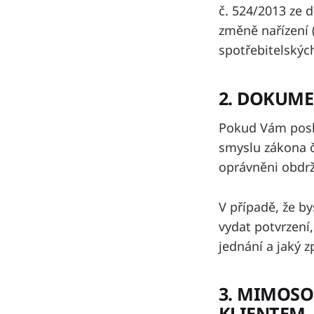
č. 524/2013 ze d
změně nařízení 
spotřebitelských
2. DOKUME
Pokud Vám posk
smyslu zákona č.
oprávněni obdrž
V případě, že b
vydat potvrzení,
jednání a jaký z
3. MIMOSO
KLIENTEM