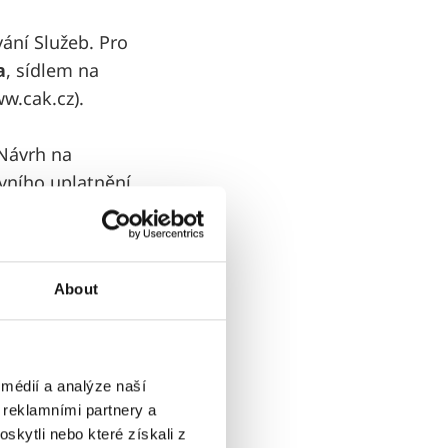
ání Služeb. Pro
a
, sídlem na
w.cak.cz).
 Návrh na
vního uplatnění
 na webových
About
ĚNÍ
má právo na vyšší
, ve znění
médií a analýze naší
atnění práv z
 reklamními partnery a
skytli nebo které získali z