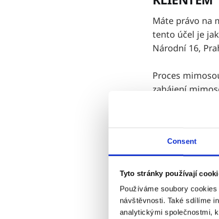
Máte právo na m
tento účel je j
Národní 16, Pra
Proces mimosoud
zahájení mimoso
práva, které je
stránkách Česk
Consent
4. MOŽNOS
Jak již bylo zmí
Tyto stránky používají cook
úroveň ochrany 
Používáme soubory cookies k
pozdějších před
návštěvnosti. Také sdílíme i
vadného plnění 
analytickými společnostmi, kt