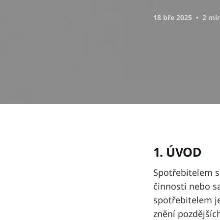
18 bře 2025
2 mi
1. ÚVOD
Spotřebitelem s
činnosti nebo 
spotřebitelem j
znění pozdějšíc