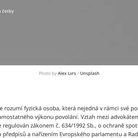
n četby
Photo by 
Alex Lvrs
 / 
Unsplash
e rozumí fyzická osoba, která nejedná v rámci své p
samostatného výkonu povolání. Vztah mezi advokátem
e regulován zákonem č. 634/1992 Sb., o ochraně spotř
h předpisů a nařízením Evropského parlamentu a Rad