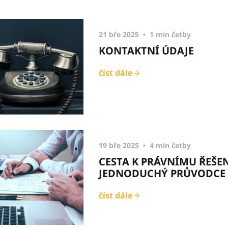
21 bře 2025
1 min četby
KONTAKTNÍ ÚDAJE
číst dále
19 bře 2025
4 min četby
CESTA K PRÁVNÍMU ŘEŠEN
JEDNODUCHÝ PRŮVODCE 
číst dále