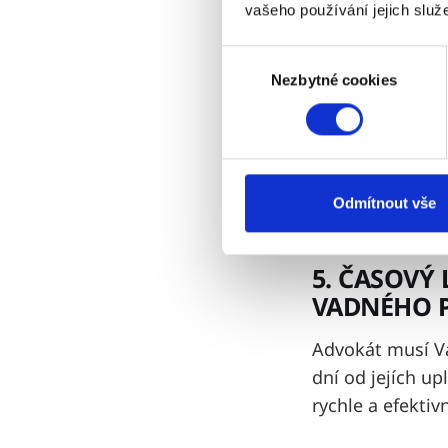
vašeho používání jejich služ
Pokud máte jako
Consent
obsahovaly nedo
Nezbytné cookies
Selection
nezbytné, aby a
uvedením data j
pak advokát mu
práv z vadného 
Odmítnout vše
uplatnění Vašich
5. ČASOVÝ
VADNÉHO 
Advokát musí Va
dní od jejích up
rychle a efektiv