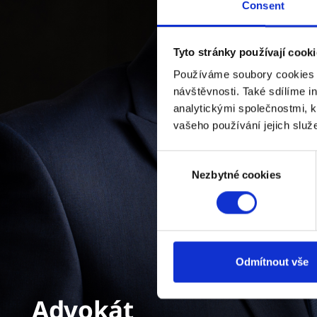
Consent
Tyto stránky používají cook
Používáme soubory cookies k
návštěvnosti. Také sdílíme i
analytickými společnostmi, kt
vašeho používání jejich služ
Consent
Nezbytné cookies
Selection
Odmítnout vše
Advokát